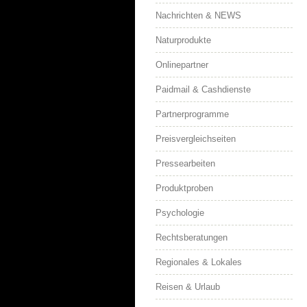
Nachrichten & NEWS
Naturprodukte
Onlinepartner
Paidmail & Cashdienste
Partnerprogramme
Preisvergleichseiten
Pressearbeiten
Produktproben
Psychologie
Rechtsberatungen
Regionales & Lokales
Reisen & Urlaub