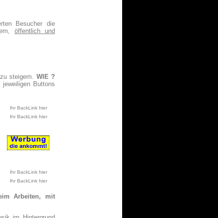
ierten Besucher die
hern,
öffentlich und
zu steigern.
WIE ?
 jeweiligen Buttons
Ihr BackLink hier
Ihr BackLink hier
Ihr BackLink hier
Ihr BackLink hier
eim Arbeiten, mit
sik im Hintergrund