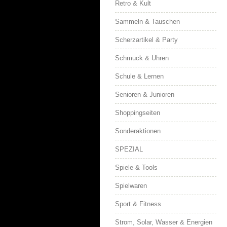
Retro & Kult
Sammeln & Tauschen
Scherzartikel & Party
Schmuck & Uhren
Schule & Lernen
Senioren & Junioren
Shoppingseiten
Sonderaktionen
SPEZIAL
Spiele & Tools
Spielwaren
Sport & Fitness
Strom, Solar, Wasser & Energien