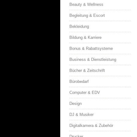
Beauty & Wellness
Begleitung & Escort
Bekleidung
Bildung & Karriere
Bonus & Rabattsysteme
Business & Dienstleistung
Bücher & Zeitschrift
Bürobedarf
Computer & EDV
Design
DJ & Musiker
Digitalkamera & Zubehör
Drucker