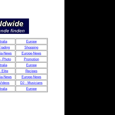
ralia
Europe
Trading
Shopping
lia-News
Europe-News
- Photo
Promotion
ralia
Europe
 Elite
Recipes
lia-News
Europe-News
Videos
DJ - Musicians
ralia
Europe