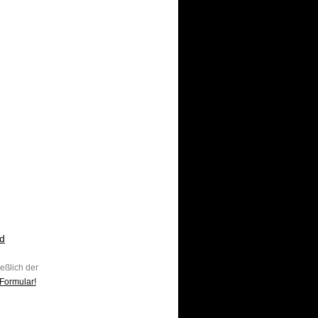
d
ießlich der
Formular!