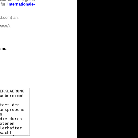
 für
Internationale-
d.com) an.
(www).
ins
.