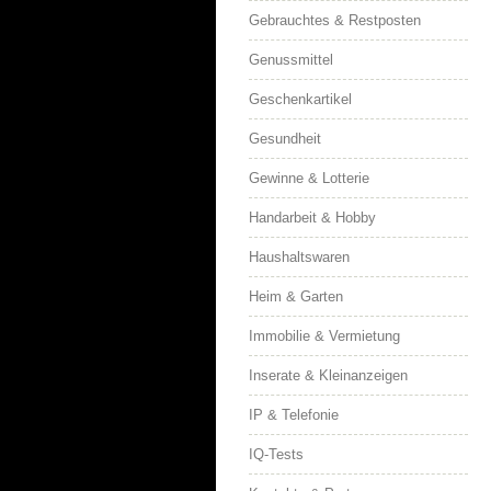
Gebrauchtes & Restposten
Genussmittel
Geschenkartikel
Gesundheit
Gewinne & Lotterie
Handarbeit & Hobby
Haushaltswaren
Heim & Garten
Immobilie & Vermietung
Inserate & Kleinanzeigen
IP & Telefonie
IQ-Tests