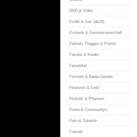
DVD & Video
Erotik & Sex (ab18)
Esoterik & Geistwissenschaft
Fahnen, Flaggen & Poster
Familie & Kinder
Fanartikel
Fernseh & Radio-Sender
Finanzen & Geld
Floristik & Pflanzen
Foren & Communitys
Foto & Zubehör
Freizeit