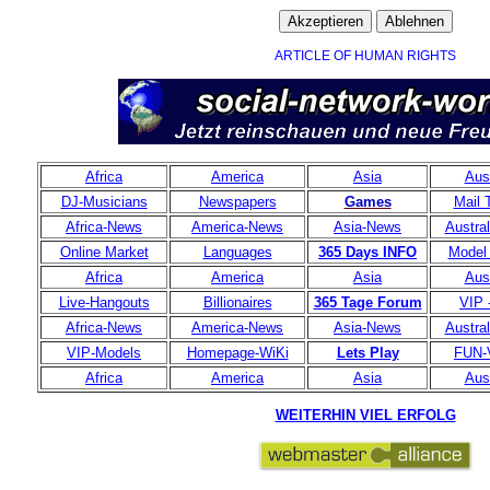
ARTICLE OF HUMAN RIGHTS
Africa
America
Asia
Aust
DJ-Musicians
Newspapers
Games
Mail 
Africa-News
America-News
Asia-News
Austra
Online Market
Languages
365 Days INFO
Model 
Africa
America
Asia
Aust
Live-Hangouts
Billionaires
365 Tage Forum
VIP -
Africa-News
America-News
Asia-News
Austra
VIP-Models
Homepage-WiKi
Lets Play
FUN-
Africa
America
Asia
Aust
WEITERHIN VIEL ERFOLG