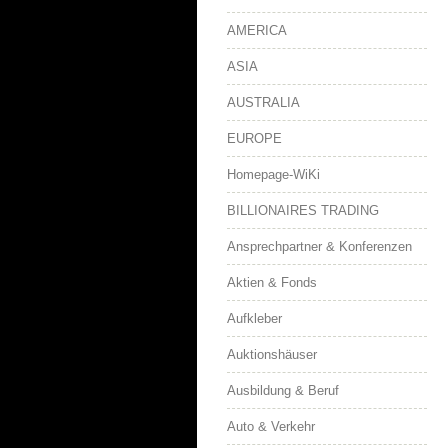
AMERICA
ASIA
AUSTRALIA
EUROPE
Homepage-WiKi
BILLIONAIRES TRADING
Ansprechpartner & Konferenzen
Aktien & Fonds
Aufkleber
Auktionshäuser
Ausbildung & Beruf
Auto & Verkehr