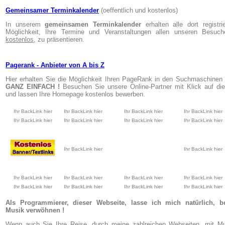
Gemeinsamer Terminkalender
(oeffentlich und kostenlos)
In unserem
gemeinsamen Terminkalender
erhalten alle dort registr
Möglichkeit, Ihre Termine und Veranstaltungen allen unseren Besuc
kostenlos,
zu präsentieren.
Pagerank - Anbieter von A bis Z
Hier erhalten Sie die Möglichkeit Ihren PageRank in den Suchmaschinen 
GANZ EINFACH !
Besuchen Sie unsere Online-Partner mit Klick auf die
und lassen Ihre Homepage kostenlos bewerben.
Ihr BackLink hier
Ihr BackLink hier
Ihr BackLink hier
Ihr BackLink hier
Ihr BackLink hier
Ihr BackLink hier
Ihr BackLink hier
Ihr BackLink hier
Ihr BackLink hier
Ihr BackLink hier
Ihr BackLink hier
Ihr BackLink hier
Ihr BackLink hier
Ihr BackLink hier
Ihr BackLink hier
Ihr BackLink hier
Ihr BackLink hier
Ihr BackLink hier
Als Programmierer, dieser Webseite, lasse ich mich natürlich, b
Musik verwöhnen !
Wenn auch Sie Ihre Reise, durch meine zahlreichen Webseiten, mit Mu