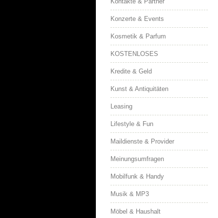
Kontakte & Partner
Konzerte & Events
Kosmetik & Parfum
KOSTENLOSES
Kredite & Geld
Kunst & Antiquitäten
Leasing
Lifestyle & Fun
Maildienste & Provider
Meinungsumfragen
Mobilfunk & Handy
Musik & MP3
Möbel & Haushalt